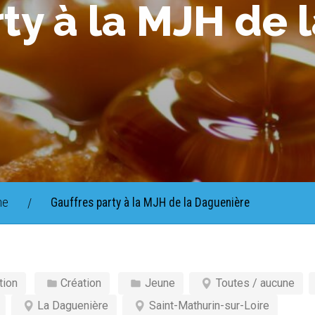
ty à la MJH de 
ne
Gauffres party à la MJH de la Daguenière
/
tion
Création
Jeune
Toutes / aucune
La Daguenière
Saint-Mathurin-sur-Loire