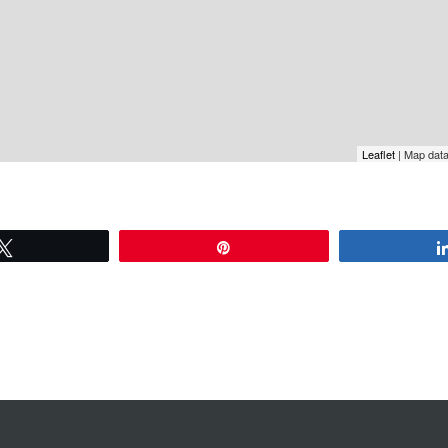
Leaflet
| Map dat
Tweetez
Épingle