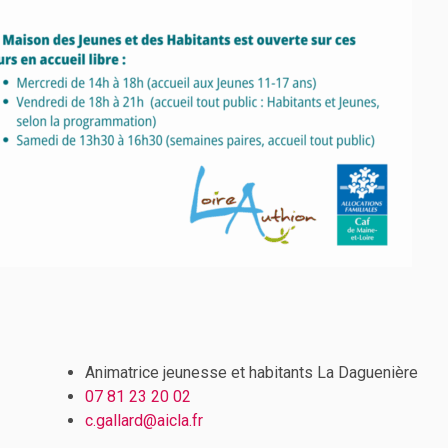
Animatrice jeunesse et habitants La Daguenière
07 81 23 20 02
c.gallard
@aicla.fr