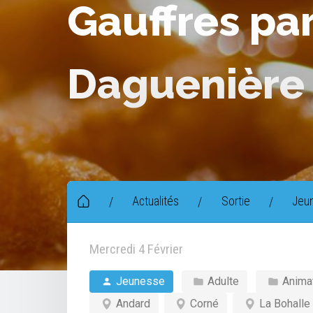
Gauffres par
Daguenière
Actualités
Sortie
Jeu
/
/
/
Mercredi 4 Février
Jeunesse
Adulte
Anima
Andard
Corné
La Bohalle