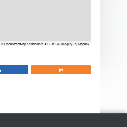
a ©
OpenStreetMap
contributors,
CC-BY-SA
, Imagery (c)
Mapbox
Partagez
Partagez