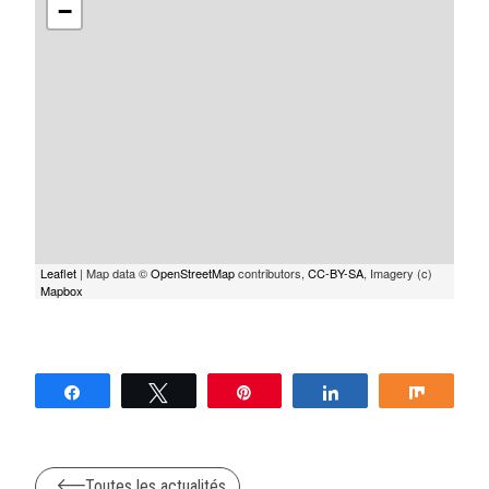
−
Leaflet
| Map data ©
OpenStreetMap
contributors,
CC-BY-SA
, Imagery (c)
Mapbox
Partagez
Tweetez
Épingle
Partagez
Partag
Toutes les actualités