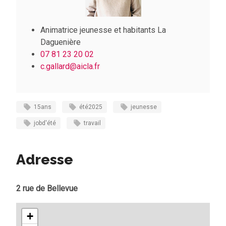
Animatrice jeunesse et habitants La
Daguenière
07 81 23 20 02
c.gallard
@aicla.fr
15ans
été2025
jeunesse
jobd'été
travail
Adresse
2 rue de Bellevue
+