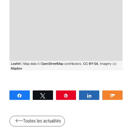
Leaflet
| Map data ©
OpenStreetMap
contributors,
CC-BY-SA
, Imagery (c)
Mapbox
Partagez
Tweetez
Épingle
Partagez
Partag
Toutes les actualités