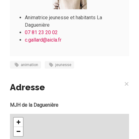
Animatrice jeunesse et habitants La
Daguenière
07 81 23 20 02
c.gallard
@aicla.fr
animation
jeunesse
Adresse
MJH de la Daguenière
+
−