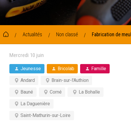
Actualités
Non classé
Fabrication de meu
/
/
/
Mercredi 10 juin
Jeunesse
Bricolab
Famille
Andard
Brain-sur-l'Authion
Bauné
Corné
La Bohalle
La Daguenière
Saint-Mathurin-sur-Loire