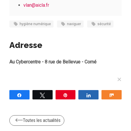
vlan@aicla.fr
hygiène numérique
naviguer
sécurité
Adresse
Au Cybercentre - 8 rue de Bellevue - Corné
Partagez
Tweetez
Épingle
Partagez
Partag
Toutes les actualités