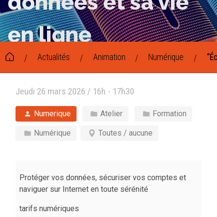
données et sa vie
en ligne
Actualités
Animation
Numérique
“Éc
/
/
/
/
Jeudi 26 mars 2026 / 16h - 17h30
Numerique
Atelier
Formation
Numérique
Toutes / aucune
Protéger vos données, sécuriser vos comptes et
naviguer sur Internet en toute sérénité
tarifs numériques