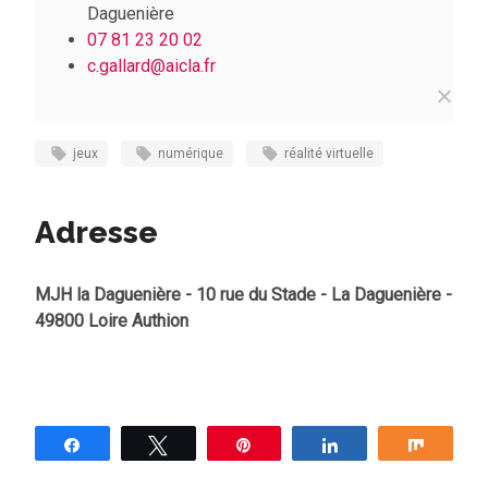
Daguenière
07 81 23 20 02
c.gallard
@aicla.fr
jeux
numérique
réalité virtuelle
Adresse
MJH la Daguenière - 10 rue du Stade - La Daguenière -
49800 Loire Authion
Partagez
Tweetez
Épingle
Partagez
Partag