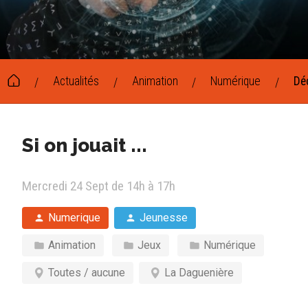
Actualités
Animation
Numérique
Dé
/
/
/
/
Si on jouait ...
Mercredi 24 Sept de 14h à 17h
Numerique
Jeunesse
Animation
Jeux
Numérique
Toutes / aucune
La Daguenière