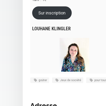
Sur inscription
LOUHANE KLINGLER
goüter
Jeux de société
pour tou
Adresse