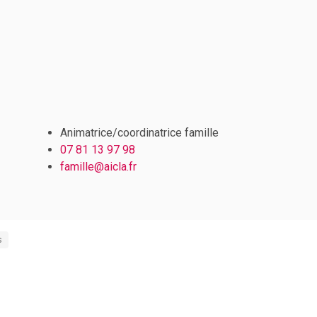
Animatrice/coordinatrice famille
07 81 13 97 98
famille@aicla.fr
s