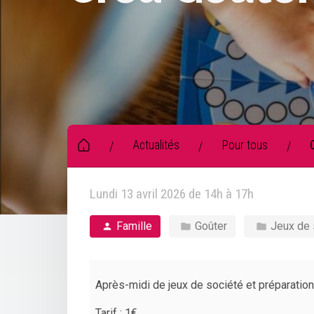
Actualités
Pour tous
/
/
/
Lundi 13 avril 2026 de 14h à 17h
Famille
Goûter
Jeux de 
Après-midi de jeux de société et préparation
Tarif : 1€