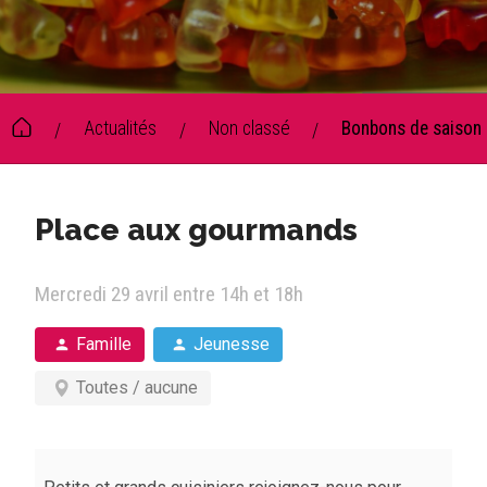
Actualités
Non classé
Bonbons de saison à
/
/
/
Place aux gourmands
Mercredi 29 avril entre 14h et 18h
Famille
Jeunesse
Toutes / aucune