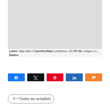
Leaflet
| Map data ©
OpenStreetMap
contributors,
CC-BY-SA
, Imagery (c)
Mapbox
Partagez
Tweetez
Épingle
Partagez
Partag
Toutes les actualités