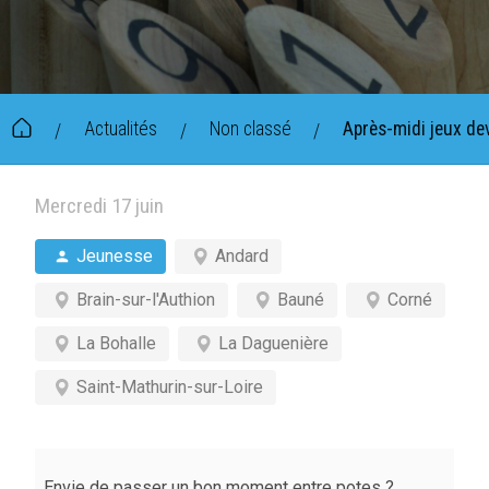
Actualités
Non classé
Après-midi jeux dev
/
/
/
Mercredi 17 juin
Jeunesse
Andard
Brain-sur-l'Authion
Bauné
Corné
La Bohalle
La Daguenière
Saint-Mathurin-sur-Loire
Envie de passer un bon moment entre potes ?