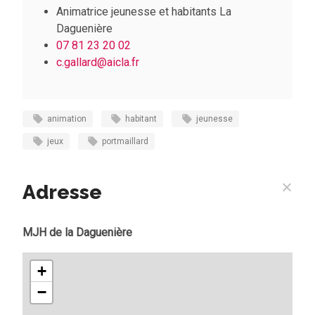
Animatrice jeunesse et habitants La
Daguenière
07 81 23 20 02
c.gallard
@aicla.fr
animation
habitant
jeunesse
jeux
portmaillard
Adresse
MJH de la Daguenière
+
−